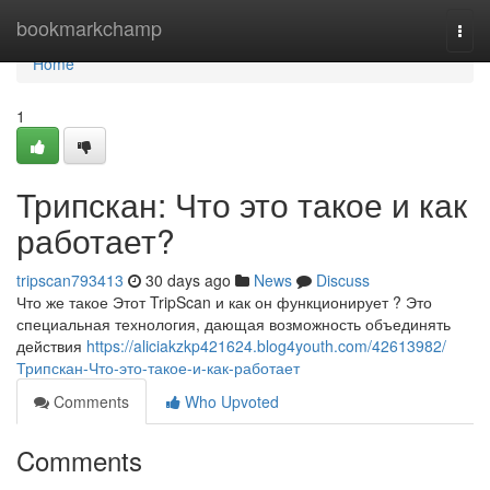
Home
bookmarkchamp
Togg
navi
Home
1
Трипскан: Что это такое и как
работает?
tripscan793413
30 days ago
News
Discuss
Что же такое Этот TripScan и как он функционирует ? Это
специальная технология, дающая возможность объединять
действия
https://aliciakzkp421624.blog4youth.com/42613982/
Трипскан-Что-это-такое-и-как-работает
Comments
Who Upvoted
Comments