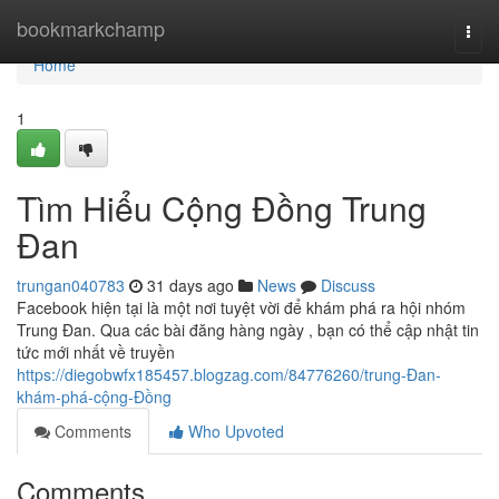
Home
bookmarkchamp
Togg
navi
Home
1
Tìm Hiểu Cộng Đồng Trung
Đan
trungan040783
31 days ago
News
Discuss
Facebook hiện tại là một nơi tuyệt vời để khám phá ra hội nhóm
Trung Đan. Qua các bài đăng hàng ngày , bạn có thể cập nhật tin
tức mới nhất về truyền
https://diegobwfx185457.blogzag.com/84776260/trung-Đan-
khám-phá-cộng-Đồng
Comments
Who Upvoted
Comments