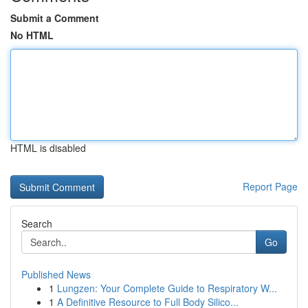
Submit a Comment
No HTML
HTML is disabled
Report Page
Search
Go
Published News
1
Lungzen: Your Complete Guide to Respiratory W...
1
A Definitive Resource to Full Body Silico...