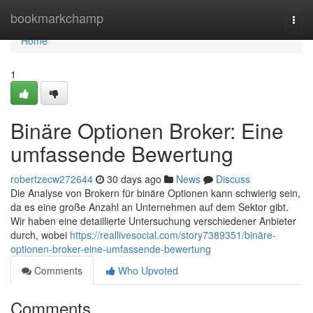
Home
bookmarkchamp
Togg
navi
Home
1
Binäre Optionen Broker: Eine
umfassende Bewertung
robertzecw272644
30 days ago
News
Discuss
Die Analyse von Brokern für binäre Optionen kann schwierig sein,
da es eine große Anzahl an Unternehmen auf dem Sektor gibt.
Wir haben eine detaillierte Untersuchung verschiedener Anbieter
durch, wobei
https://reallivesocial.com/story7389351/binäre-
optionen-broker-eine-umfassende-bewertung
Comments
Who Upvoted
Comments