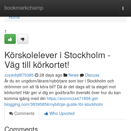
Home
bookmarkchamp
Togg
navi
Home
1
Körskolelever i Stockholm -
Väg till körkortet!
zoyavbjt875385
28 days ago
News
Discuss
Är du en ungdom/lärare/nybörjare som bor i Stockholm och
drömmer om att få köra bil? Då är det dags att ta steget mot
körkortet! Här ger vi dig en god/bra/fin översikt över hur du kan
komma igång med din
https://aronnvza471858.get-
blogging.com/38395856/nybörjar-guide-för-stockholm
Comments
Who Upvoted
Comments