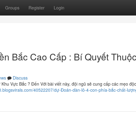
Groups
Register
Login
ền Bắc Cao Cấp : Bí Quyết Thuộ
ews
Discuss
ở Khu Vực Bắc ? Đến Với bài viết này, đội ngũ sẽ cung cấp các mẹo độ
.blogsvirals.com/40522207/dự-Đoán-dàn-lô-4-con-phía-bắc-chất-lượn