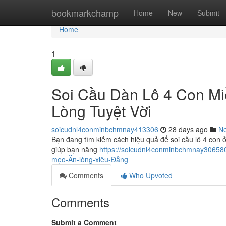
Home
bookmarkchamp
Home
New
Submit
Home
1
Soi Cầu Dàn Lô 4 Con Mi
Lòng Tuyệt Vời
soicudnl4conminbchmnay413306
28 days ago
N
Bạn đang tìm kiếm cách hiệu quả để soi cầu lô 4 con 
giúp bạn nâng
https://soicudnl4conminbchmnay306580
mẹo-Ăn-lòng-xiêu-Đẳng
Comments
Who Upvoted
Comments
Submit a Comment