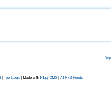
Rep
d
|
Top Users
| Made with
Kliqqi CMS
|
All RSS Feeds