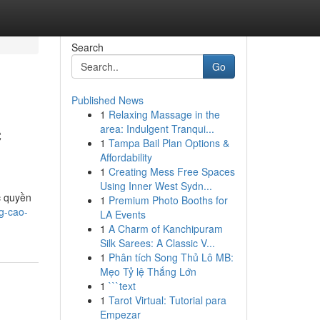
Search
Go
Published News
1
Relaxing Massage in the
c
area: Indulgent Tranqui...
1
Tampa Bail Plan Options &
Affordability
1
Creating Mess Free Spaces
Using Inner West Sydn...
c quyền
1
Premium Photo Booths for
g-cao-
LA Events
1
A Charm of Kanchipuram
Silk Sarees: A Classic V...
1
Phân tích Song Thủ Lô MB:
Mẹo Tỷ lệ Thắng Lớn
1
```text
1
Tarot Virtual: Tutorial para
Empezar