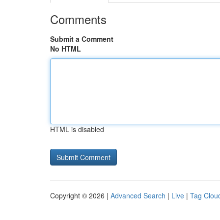
Comments
Submit a Comment
No HTML
HTML is disabled
Copyright © 2026 |
Advanced Search
|
Live
|
Tag Clou