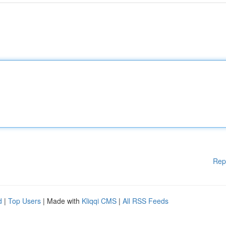
Rep
d
|
Top Users
| Made with
Kliqqi CMS
|
All RSS Feeds