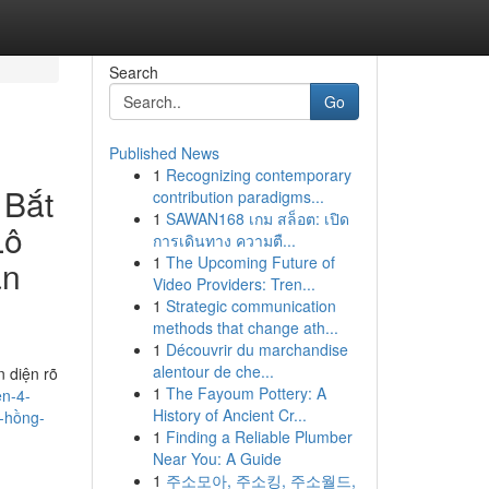
Search
Go
Published News
1
Recognizing contemporary
 Bắt
contribution paradigms...
1
SAWAN168 เกม สล็อต: เปิด
Lô
การเดินทาง ความตื...
1
The Upcoming Future of
ân
Video Providers: Tren...
1
Strategic communication
methods that change ath...
1
Découvrir du marchandise
alentour de che...
n diện rõ
1
The Fayoum Pottery: A
ên-4-
History of Ancient Cr...
g-hồng-
1
Finding a Reliable Plumber
Near You: A Guide
1
주소모아, 주소킹, 주소월드,