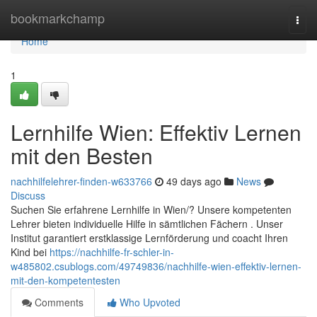
Home
bookmarkchamp
Togg
navi
Home
1
Lernhilfe Wien: Effektiv Lernen
mit den Besten
nachhilfelehrer-finden-w633766
49 days ago
News
Discuss
Suchen Sie erfahrene Lernhilfe in Wien/? Unsere kompetenten
Lehrer bieten individuelle Hilfe in sämtlichen Fächern . Unser
Institut garantiert erstklassige Lernförderung und coacht Ihren
Kind bei
https://nachhilfe-fr-schler-in-
w485802.csublogs.com/49749836/nachhilfe-wien-effektiv-lernen-
mit-den-kompetentesten
Comments
Who Upvoted