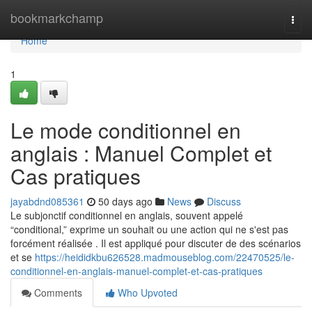
Home
bookmarkchamp
Togg
navi
Home
1
Le mode conditionnel en
anglais : Manuel Complet et
Cas pratiques
jayabdnd085361
50 days ago
News
Discuss
Le subjonctif conditionnel en anglais, souvent appelé
“conditional,” exprime un souhait ou une action qui ne s'est pas
forcément réalisée . Il est appliqué pour discuter de des scénarios
et se
https://heididkbu626528.madmouseblog.com/22470525/le-
conditionnel-en-anglais-manuel-complet-et-cas-pratiques
Comments
Who Upvoted