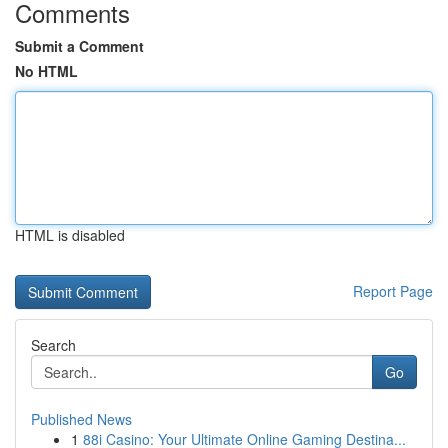
Comments
Submit a Comment
No HTML
HTML is disabled
Report Page
Search
Go
Published News
1
88i Casino: Your Ultimate Online Gaming Destina...