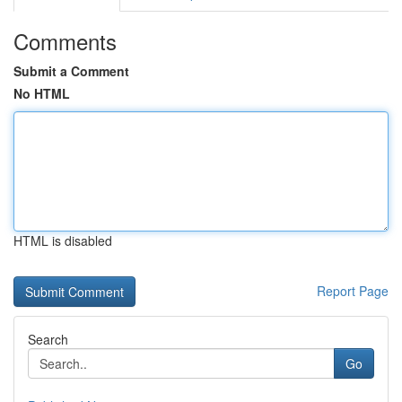
Comments
Submit a Comment
No HTML
HTML is disabled
Report Page
Search
Go