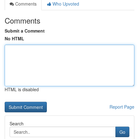
Comments
Who Upvoted
Comments
Submit a Comment
No HTML
HTML is disabled
Report Page
Search
Go