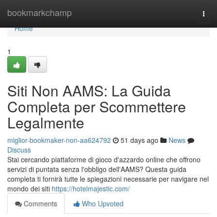
Home
bookmarkchamp
Togg
navi
Home
1
Siti Non AAMS: La Guida
Completa per Scommettere
Legalmente
miglior-bookmaker-non-aa624792
51 days ago
News
Discuss
Stai cercando piattaforme di gioco d'azzardo online che offrono
servizi di puntata senza l'obbligo dell'AAMS? Questa guida
completa ti fornirà tutte le spiegazioni necessarie per navigare nel
mondo dei siti
https://hotelmajestic.com/
Comments
Who Upvoted