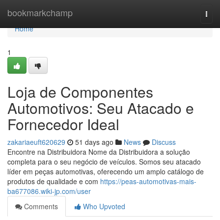
Home
bookmarkchamp
Togg
navi
Home
1
Loja de Componentes
Automotivos: Seu Atacado e
Fornecedor Ideal
zakariaeuft620629
51 days ago
News
Discuss
Encontre na Distribuidora Nome da Distribuidora a solução
completa para o seu negócio de veículos. Somos seu atacado
líder em peças automotivas, oferecendo um amplo catálogo de
produtos de qualidade e com
https://peas-automotivas-mais-
ba677086.wiki-jp.com/user
Comments
Who Upvoted