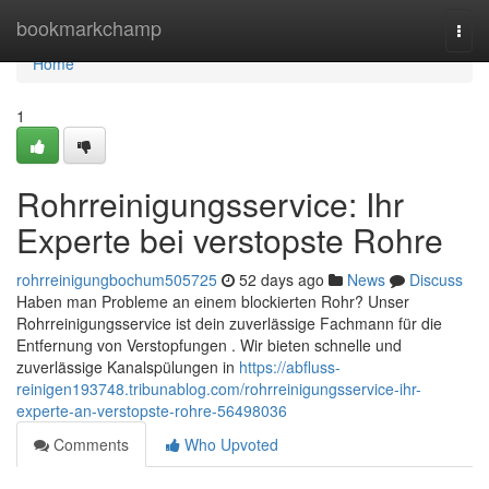
Home
bookmarkchamp
Togg
navi
Home
1
Rohrreinigungsservice: Ihr
Experte bei verstopste Rohre
rohrreinigungbochum505725
52 days ago
News
Discuss
Haben man Probleme an einem blockierten Rohr? Unser
Rohrreinigungsservice ist dein zuverlässige Fachmann für die
Entfernung von Verstopfungen . Wir bieten schnelle und
zuverlässige Kanalspülungen in
https://abfluss-
reinigen193748.tribunablog.com/rohrreinigungsservice-ihr-
experte-an-verstopste-rohre-56498036
Comments
Who Upvoted