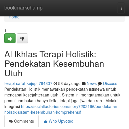
Home
bookmarkchamp
Togg
navi
Home
1
Al Ikhlas Terapi Holistik:
Pendekatan Kesembuhan
Utuh
terapi-saraf-kejepit764337
53 days ago
News
Discuss
Pendekatan Holistik menawarkan pendekatan istimewa untuk
mencapai kesejahteraan utuh . Sistem ini mengutamakan untuk
pemulihan bukan hanya fisik , tetapi juga jiwa dan roh . Melalui
integrasi
https://socialfactories.com/story7202196/pendekatan-
holistik-sistem-kesembuhan-komprehensif
Comments
Who Upvoted