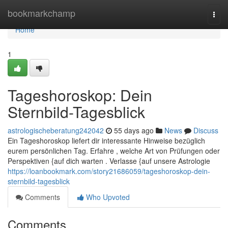
Home
bookmarkchamp
Togg
navi
Home
1
Tageshoroskop: Dein
Sternbild-Tagesblick
astrologischeberatung242042
55 days ago
News
Discuss
Ein Tageshoroskop liefert dir interessante Hinweise bezüglich
eurem persönlichen Tag. Erfahre , welche Art von Prüfungen oder
Perspektiven {auf dich warten . Verlasse {auf unsere Astrologie
https://loanbookmark.com/story21686059/tageshoroskop-dein-
sternbild-tagesblick
Comments
Who Upvoted
Comments