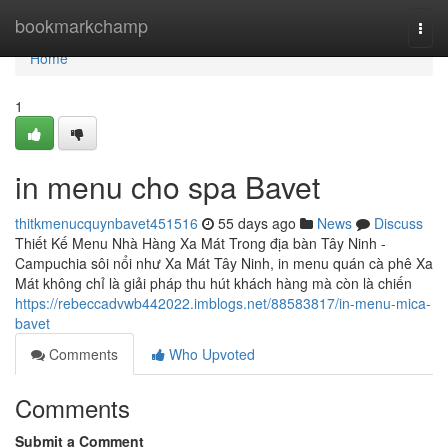
Home
bookmarkchamp
Togg
navi
Home
1
in menu cho spa Bavet
thitkmenucquynbavet451516
55 days ago
News
Discuss
Thiết Kế Menu Nhà Hàng Xa Mát Trong địa bàn Tây Ninh -
Campuchia sôi nổi như Xa Mát Tây Ninh, in menu quán cà phê Xa
Mát không chỉ là giải pháp thu hút khách hàng mà còn là chiến
https://rebeccadvwb442022.imblogs.net/88583817/in-menu-mica-
bavet
Comments
Who Upvoted
Comments
Submit a Comment