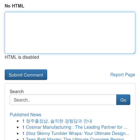
No HTML
HTML is disabled
Report Page
Search
Go
Published News
1
청주출장샵, 솔직한 경험담과 안내
1
Cosmar Manufacturing : The Leading Partner for ...
1
20oz Skinny Tumbler Wraps: Your Ultimate Design...
1
Teen Patti Master: The Ultimate Complete Beginn...