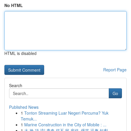
No HTML
HTML is disabled
Report Page
Search
Go
Published News
1
Tonton Streaming Luar Negeri Percuma? Yuk
Temuk...
1
Marine Construction in the City of Mobile : ...
1
大 搶 頂 流! 青春 從不 留 底線, 爆笑 逗趣 短劇 ...