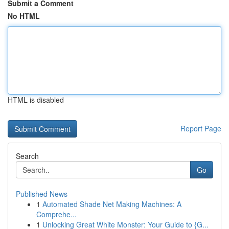
Submit a Comment
No HTML
HTML is disabled
Report Page
Search
Go
Published News
1
Automated Shade Net Making Machines: A
Comprehe...
1
Unlocking Great White Monster: Your Guide to {G...