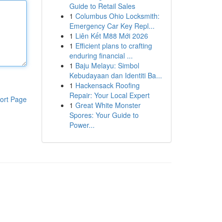
Guide to Retail Sales
1
Columbus Ohio Locksmith:
Emergency Car Key Repl...
1
Liên Kết M88 Mới 2026
1
Efficient plans to crafting
enduring financial ...
1
Baju Melayu: Simbol
Kebudayaan dan Identiti Ba...
1
Hackensack Roofing
Repair: Your Local Expert
ort Page
1
Great White Monster
Spores: Your Guide to
Power...