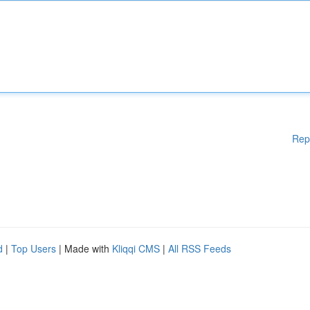
Rep
d
|
Top Users
| Made with
Kliqqi CMS
|
All RSS Feeds