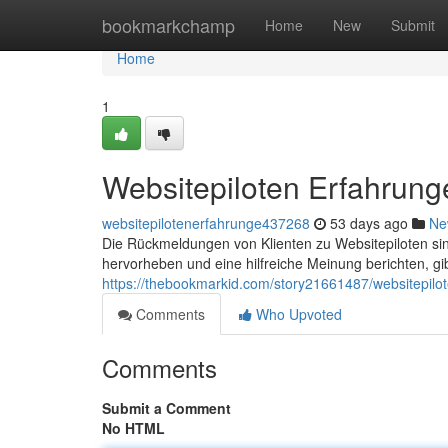
Home
bookmarkchamp
Home
New
Submit
Home
1
Websitepiloten Erfahrunge
websitepilotenerfahrunge437268
53 days ago
Ne
Die Rückmeldungen von Klienten zu Websitepiloten s
hervorheben und eine hilfreiche Meinung berichten, gi
https://thebookmarkid.com/story21661487/websitepilot
Comments
Who Upvoted
Comments
Submit a Comment
No HTML