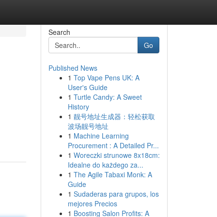
Search
Go
Published News
1
Top Vape Pens UK: A
User's Guide
1
Turtle Candy: A Sweet
History
1
靓号地址生成器：轻松获取
波场靓号地址
1
Machine Learning
Procurement : A Detailed Pr...
1
Woreczki strunowe 8x18cm:
Idealne do każdego za...
1
The Agile Tabaxi Monk: A
Guide
1
Sudaderas para grupos, los
mejores Precios
1
Boosting Salon Profits: A