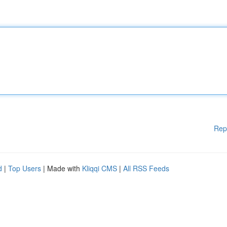
Rep
d
|
Top Users
| Made with
Kliqqi CMS
|
All RSS Feeds