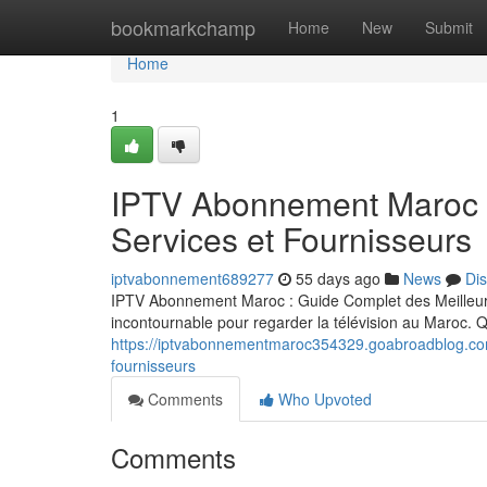
Home
bookmarkchamp
Home
New
Submit
Home
1
IPTV Abonnement Maroc :
Services et Fournisseurs
iptvabonnement689277
55 days ago
News
Di
IPTV Abonnement Maroc : Guide Complet des Meilleurs
incontournable pour regarder la télévision au Maroc.
https://iptvabonnementmaroc354329.goabroadblog.com
fournisseurs
Comments
Who Upvoted
Comments