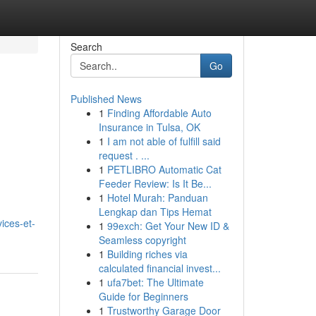
Search
Go
Published News
1
Finding Affordable Auto
Insurance in Tulsa, OK
1
I am not able of fulfill said
request . ...
1
PETLIBRO Automatic Cat
Feeder Review: Is It Be...
1
Hotel Murah: Panduan
Lengkap dan Tips Hemat
ices-et-
1
99exch: Get Your New ID &
Seamless copyright
1
Building riches via
calculated financial invest...
1
ufa7bet: The Ultimate
Guide for Beginners
1
Trustworthy Garage Door