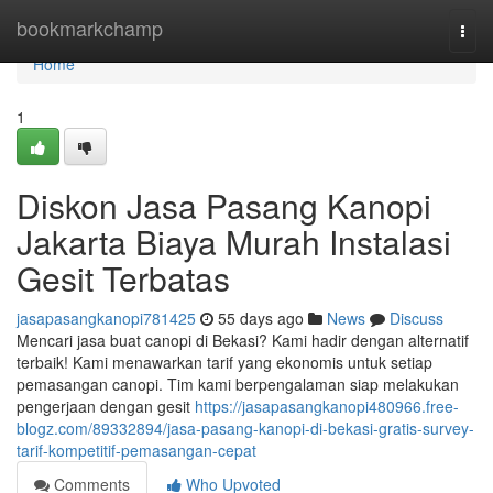
Home
bookmarkchamp
Togg
navi
Home
1
Diskon Jasa Pasang Kanopi
Jakarta Biaya Murah Instalasi
Gesit Terbatas
jasapasangkanopi781425
55 days ago
News
Discuss
Mencari jasa buat canopi di Bekasi? Kami hadir dengan alternatif
terbaik! Kami menawarkan tarif yang ekonomis untuk setiap
pemasangan canopi. Tim kami berpengalaman siap melakukan
pengerjaan dengan gesit
https://jasapasangkanopi480966.free-
blogz.com/89332894/jasa-pasang-kanopi-di-bekasi-gratis-survey-
tarif-kompetitif-pemasangan-cepat
Comments
Who Upvoted