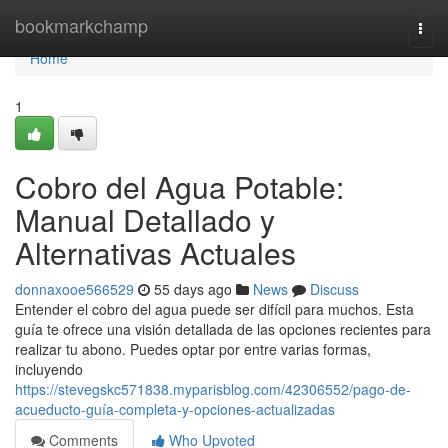
Home
bookmarkchamp
Togg
navi
Home
1
Cobro del Agua Potable:
Manual Detallado y
Alternativas Actuales
donnaxooe566529
55 days ago
News
Discuss
Entender el cobro del agua puede ser difícil para muchos. Esta
guía te ofrece una visión detallada de las opciones recientes para
realizar tu abono. Puedes optar por entre varias formas,
incluyendo
https://stevegskc571838.myparisblog.com/42306552/pago-de-
acueducto-guía-completa-y-opciones-actualizadas
Comments
Who Upvoted