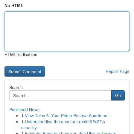
No HTML
HTML is disabled
Report Page
Search
Go
Published News
1
View Talay 6: Your Prime Pattaya Apartment ...
1
Understanding the quantum realm&#x27;s
capacity...
1
Indototo: Panduan Lengkap dan Ulasan Terbaru