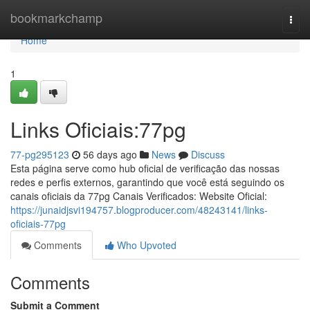
Home
bookmarkchamp
Togg
navi
Home
1
Links Oficiais:77pg
77-pg295123
56 days ago
News
Discuss
Esta página serve como hub oficial de verificação das nossas
redes e perfis externos, garantindo que você está seguindo os
canais oficiais da 77pg Canais Verificados: Website Oficial:
https://junaidjsvi194757.blogproducer.com/48243141/links-
oficiais-77pg
Comments
Who Upvoted
Comments
Submit a Comment