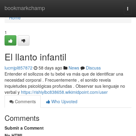
Home
bookmarkchamp
Togg
navi
Home
1
El llanto infantil
lucmjpl857872
58 days ago
News
Discuss
Entender el sollozos de tu bebé va más que de identificar una
necesidad corporal . Frecuentemente , el sonido revela
inquietudes psicológicas profundas . Observar sus lenguaje no
verbal y
https://rishiylbc838658.wikimidpoint.com/user
Comments
Who Upvoted
Comments
Submit a Comment
No HTML