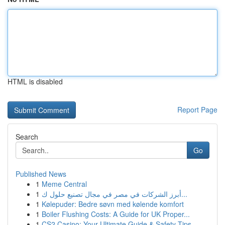
HTML is disabled
Report Page
Search
Go
Published News
1
Meme Central
1
أبرز الشركات في مصر في مجال تصنيع حلول ك...
1
Kølepuder: Bedre søvn med kølende komfort
1
Boiler Flushing Costs: A Guide for UK Proper...
1
CS2 Casino: Your Ultimate Guide & Safety Tips