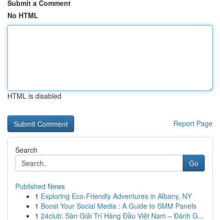
Submit a Comment
No HTML
HTML is disabled
Report Page
Search
Go
Published News
1
Exploring Eco-Friendly Adventures in Albany, NY
1
Boost Your Social Media : A Guide to SMM Panels
1
24club: Sàn Giải Trí Hàng Đầu Việt Nam – Đánh G...