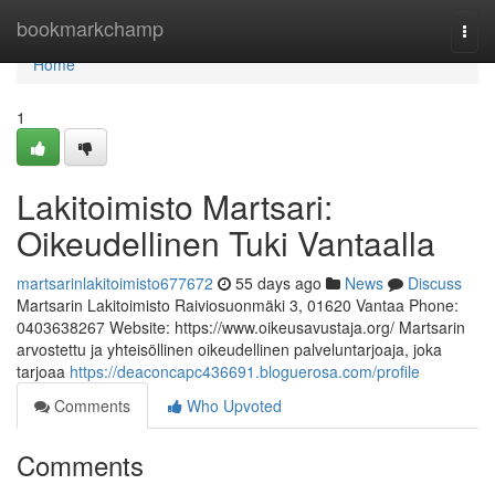
Home
bookmarkchamp
Togg
navi
Home
1
Lakitoimisto Martsari:
Oikeudellinen Tuki Vantaalla
martsarinlakitoimisto677672
55 days ago
News
Discuss
Martsarin Lakitoimisto Raiviosuonmäki 3, 01620 Vantaa Phone:
0403638267 Website: https://www.oikeusavustaja.org/ Martsarin
arvostettu ja yhteisöllinen oikeudellinen palveluntarjoaja, joka
tarjoaa
https://deaconcapc436691.bloguerosa.com/profile
Comments
Who Upvoted
Comments