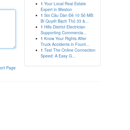
1
Your Local Real Estate
Expert in Weston
1
Soi Cầu Dàn Đề 10 Số MB:
Bí Quyết Bạch Thủ 33 &...
1
Hills District Electrician
Supporting Commercia...
1
Know Your Rights After
Truck Accidents in Fount...
1
Test The Online Connection
Speed: A Easy G...
ort Page