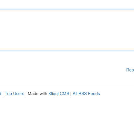
Rep
d
|
Top Users
| Made with
Kliqqi CMS
|
All RSS Feeds