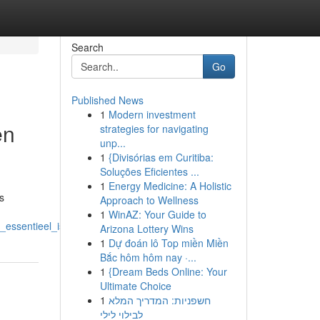
Search
Go
Published News
1
Modern investment
en
strategies for navigating
unp...
1
{Divisórias em Curitiba:
Soluções Eficientes ...
1
Energy Medicine: A Holistic
s
Approach to Wellness
1
WinAZ: Your Guide to
_essentieel_is
Arizona Lottery Wins
1
Dự đoán lô Top miền Miền
Bắc hôm hôm nay ·...
1
{Dream Beds Online: Your
Ultimate Choice
1
חשפניות: המדריך המלא
לבילוי לילי