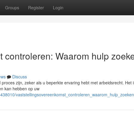
Groups
Register
Login
t controleren: Waarom hulp zoek
ews
Discuss
proces zijn, zeker als u beperkte ervaring hebt met arbeidsrecht. Het i
gen kan hebben op uw
om/2438010/vaststellingsovereenkomst_controleren_waarom_hulp_zoeken