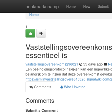
Home
bookmarkchamp
Home
New
Submit
Home
1
Vaststellingsovereenkoms
essentieel is
vaststellingsovereenkoms296021
55 days ago
N
Een beëindigingsprotocol nakijken kan een ingewikkeld 
belangrijk om te inzien dat deze overeenkomst gevol
https://ismijnvaststellingsovere845320.signalwiki.c
Comments
Who Upvoted
Comments
Submit a Comment