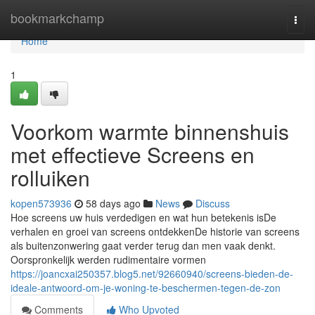
Home
bookmarkchamp
Togg
navi
Home
1
Voorkom warmte binnenshuis
met effectieve Screens en
rolluiken
kopen573936
58 days ago
News
Discuss
Hoe screens uw huis verdedigen en wat hun betekenis isDe
verhalen en groei van screens ontdekkenDe historie van screens
als buitenzonwering gaat verder terug dan men vaak denkt.
Oorspronkelijk werden rudimentaire vormen
https://joancxai250357.blog5.net/92660940/screens-bieden-de-
ideale-antwoord-om-je-woning-te-beschermen-tegen-de-zon
Comments
Who Upvoted