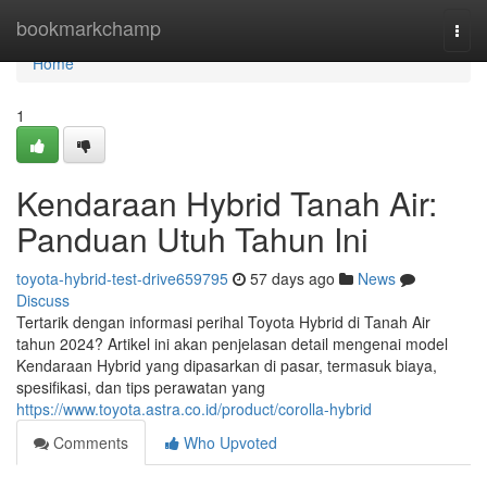
Home
bookmarkchamp
Togg
navi
Home
1
Kendaraan Hybrid Tanah Air:
Panduan Utuh Tahun Ini
toyota-hybrid-test-drive659795
57 days ago
News
Discuss
Tertarik dengan informasi perihal Toyota Hybrid di Tanah Air
tahun 2024? Artikel ini akan penjelasan detail mengenai model
Kendaraan Hybrid yang dipasarkan di pasar, termasuk biaya,
spesifikasi, dan tips perawatan yang
https://www.toyota.astra.co.id/product/corolla-hybrid
Comments
Who Upvoted