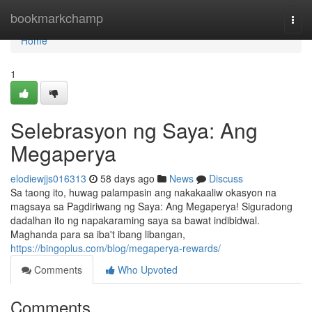
Home
bookmarkchamp
Togg
navi
Home
1
Selebrasyon ng Saya: Ang
Megaperya
elodiewjjs016313
58 days ago
News
Discuss
Sa taong ito, huwag palampasin ang nakakaaliw okasyon na
magsaya sa Pagdiriwang ng Saya: Ang Megaperya! Siguradong
dadalhan ito ng napakaraming saya sa bawat indibidwal.
Maghanda para sa iba't ibang libangan,
https://bingoplus.com/blog/megaperya-rewards/
Comments
Who Upvoted
Comments