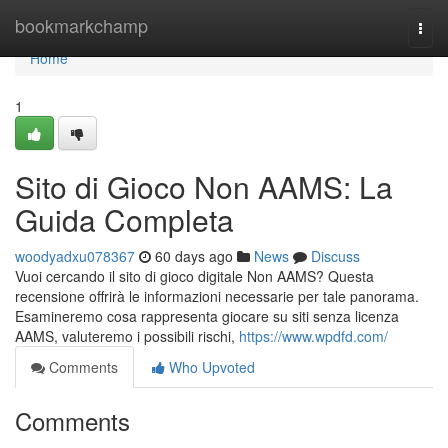
Home
bookmarkchamp
Togg
navi
Home
1
Sito di Gioco Non AAMS: La
Guida Completa
woodyadxu078367
60 days ago
News
Discuss
Vuoi cercando il sito di gioco digitale Non AAMS? Questa
recensione offrirà le informazioni necessarie per tale panorama.
Esamineremo cosa rappresenta giocare su siti senza licenza
AAMS, valuteremo i possibili rischi,
https://www.wpdfd.com/
Comments
Who Upvoted
Comments