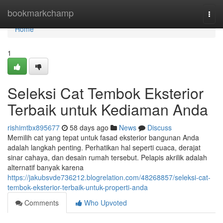
Home
bookmarkchamp
Togg
navi
Home
1
Seleksi Cat Tembok Eksterior
Terbaik untuk Kediaman Anda
rishimtbx895677
58 days ago
News
Discuss
Memilih cat yang tepat untuk fasad eksterior bangunan Anda
adalah langkah penting. Perhatikan hal seperti cuaca, derajat
sinar cahaya, dan desain rumah tersebut. Pelapis akrilik adalah
alternatif banyak karena
https://jakubsvde736212.blogrelation.com/48268857/seleksi-cat-
tembok-eksterior-terbaik-untuk-properti-anda
Comments
Who Upvoted