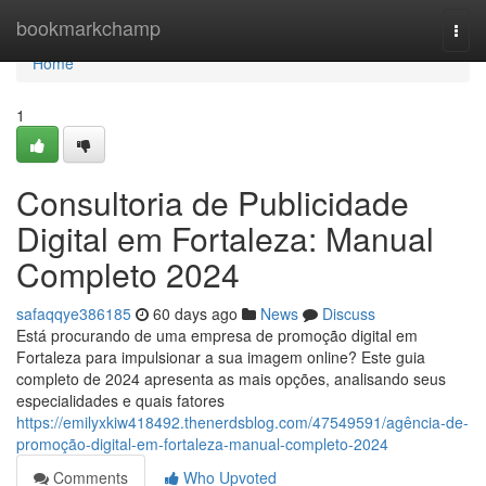
Home
bookmarkchamp
Togg
navi
Home
1
Consultoria de Publicidade
Digital em Fortaleza: Manual
Completo 2024
safaqqye386185
60 days ago
News
Discuss
Está procurando de uma empresa de promoção digital em
Fortaleza para impulsionar a sua imagem online? Este guia
completo de 2024 apresenta as mais opções, analisando seus
especialidades e quais fatores
https://emilyxkiw418492.thenerdsblog.com/47549591/agência-de-
promoção-digital-em-fortaleza-manual-completo-2024
Comments
Who Upvoted