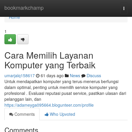
Home
bookmarkchamp
Togg
navi
Home
1
Cara Memilih Layanan
Komputer yang Terbaik
umarjalq158617
61 days ago
News
Discuss
Untuk mendapatkan komputer yang terus-menerus berfungsi
dalam optimal, penting untuk memilih service komputer yang
profesional . Evaluasi reputasi pusat service, pastikan ulasan dari
pelanggan lain, dan
https://adameyga095664.blogunteer.com/profile
Comments
Who Upvoted
Comments