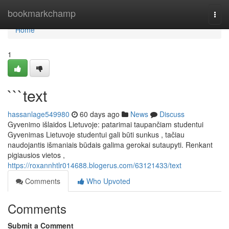
Home
bookmarkchamp
Togg
navi
Home
1
```text
hassanlage549980
60 days ago
News
Discuss
Gyvenimo išlaidos Lietuvoje: patarimai taupančiam studentui
Gyvenimas Lietuvoje studentui gali būti sunkus , tačiau
naudojantis išmaniais būdais galima gerokai sutaupyti. Renkant
pigiausios vietos ,
https://roxannhtlr014688.blogerus.com/63121433/text
Comments
Who Upvoted
Comments
Submit a Comment