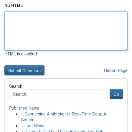
No HTML
HTML is disabled
Report Page
Search
Go
Published News
1
Connecting Amibroker to Real-Time Data: A
Compr...
1
Luar Biasa
1
Chingy & DJ Mac Music Presents Tan Deh ...