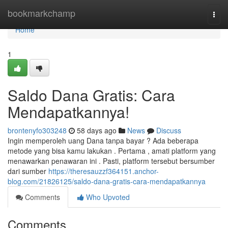
Home
bookmarkchamp
Togg
navi
Home
1
Saldo Dana Gratis: Cara
Mendapatkannya!
brontenyfo303248
58 days ago
News
Discuss
Ingin memperoleh uang Dana tanpa bayar ? Ada beberapa
metode yang bisa kamu lakukan . Pertama , amati platform yang
menawarkan penawaran ini . Pasti, platform tersebut bersumber
dari sumber
https://theresauzzf364151.anchor-
blog.com/21826125/saldo-dana-gratis-cara-mendapatkannya
Comments
Who Upvoted
Comments