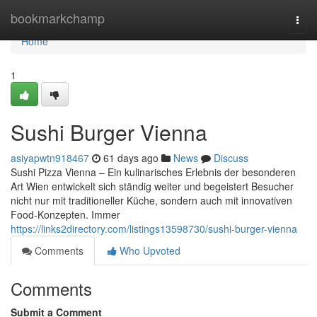
Home
bookmarkchamp
Togg
navi
Home
1
Sushi Burger Vienna
asiyapwtn918467
61 days ago
News
Discuss
Sushi Pizza Vienna – Ein kulinarisches Erlebnis der besonderen
Art Wien entwickelt sich ständig weiter und begeistert Besucher
nicht nur mit traditioneller Küche, sondern auch mit innovativen
Food-Konzepten. Immer
https://links2directory.com/listings13598730/sushi-burger-vienna
Comments
Who Upvoted
Comments
Submit a Comment