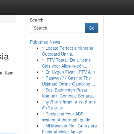
Search
Go
Published News
1
Locate Perfect a Yamaha
sia
Outboard Unit a...
1
IPTV Totaal: De Ultieme
Gids voor Alles-in-één...
1
En Uygun Fiyatlı IPTV Alın
a! Kami
1
Rajawd777 Casino: The
Ultimate Online Gambling ...
1
Sesi Badminton Pusat
Komuniti Gombak: Senara...
1
พูลวิลล่า พัทยา: สวรรค์ ส่วน
ตัว ริม ทะเล
1
Replacing Your ABS
system: A thorough guide
1
Mi Mascota Fiel: Guía para
Elegir al Mejor Amigo