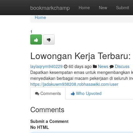
Home
bookmarkchamp
Home
New
Submit
Home
1
Lowongan Kerja Terbaru: 
laylaqrym940229
60 days ago
News
Discuss
Dapatkan kesempatan emas untuk mengembangkan kari
menyediakan berbagai macam pekerjaan di seluruh indus
https://jadakuwm938208.robhasawiki.com/user
Comments
Who Upvoted
Comments
Submit a Comment
No HTML