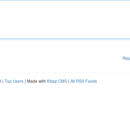
Rep
d
|
Top Users
| Made with
Kliqqi CMS
|
All RSS Feeds