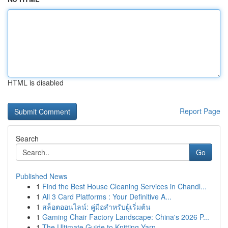
HTML is disabled
Report Page
Search
Go
Published News
1
Find the Best House Cleaning Services in Chandl...
1
All 3 Card Platforms : Your Definitive A...
1
สล็อตออนไลน์: คู่มือสำหรับผู้เริ่มต้น
1
Gaming Chair Factory Landscape: China's 2026 P...
1
The Ultimate Guide to Knitting Yarn