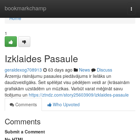
Home
bookmarkchamp
Togg
navi
Home
1
Izklaides Pasaule
geraldexog708913
63 days ago
News
Discuss
Ārzemju risinājumu pasaules piedāvājums ir lielāks un
daudzveidīgāks. Šeit spēlējat visu pēdējiem veidi ar {krāsainām
grafiskām uzstādēm un mūzikas. Varbūt varat mēģināt savu
ticējumu un
https://ztndz.com/story25603909/izklaides-pasaule
Comments
Who Upvoted
Comments
Submit a Comment
No HTML