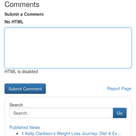
Comments
Submit a Comment
No HTML
HTML is disabled
Report Page
Search
Go
Published News
1
Kelly Clarkson's Weight Loss Journey: Diet & Ex...