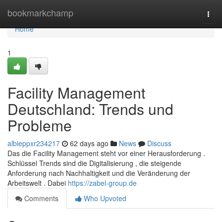
Home
bookmarkchamp
Togg
navi
Home
1
Facility Management
Deutschland: Trends und
Probleme
albieppxr234217
62 days ago
News
Discuss
Das die Facility Management steht vor einer Herausforderung .
Schlüssel Trends sind die Digitalisierung , die steigende
Anforderung nach Nachhaltigkeit und die Veränderung der
Arbeitswelt . Dabei
https://zabel-group.de
Comments
Who Upvoted