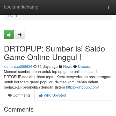
Home
bookmarkchamp
Togg
navi
Home
1
DRTOPUP: Sumber Isi Saldo
Game Online Unggul !
kianarcuu088686
62 days ago
News
Discuss
Mencari sumber aman untuk top up game online impian?
DRTOPUP adalah pilihan tepat! Kami menyediakan opsi beragam
untuk beragam game populer. Nikmati kemudahan dalam
melakukan pembelian dengan sistem
https://drtopup.com/
Comments
Who Upvoted
Comments