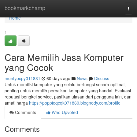
Home
bookmarkchamp
Togg
navi
Home
1
Cara Memilih Jasa Komputer
yang Cocok
montyocpy011831
60 days ago
News
Discuss
Untuk memiliki komputer yang selalu berfungsi secara optimal,
penting untuk memilih perbaikan komputer yang handal. Evaluasi
reputasi bengkel service, pastikan ulasan dari pengguna lain, dan
amati harga
https://poppieqcqk071860.blognody.com/profile
Comments
Who Upvoted
Comments