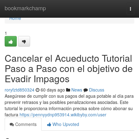
Home
bookmarkchamp
Togg
navi
Home
1
Cancelar el Acueducto Tutorial
Paso a Paso con el objetivo de
Evadir Impagos
roryfztd850324
60 days ago
News
Discuss
Asegúrese de cumplir con sus pagos del agua potable al día para
prevenir retrasos y las posibles penalizaciones asociadas. Este
tutorial le proporciona información precisa sobre cómo abonar su
factura
https://pennyydnp953914.wikibyby.com/user
Comments
Who Upvoted