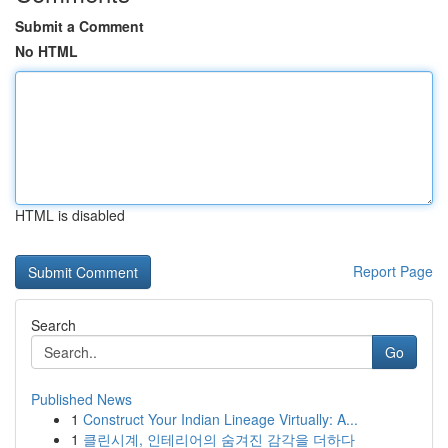
Submit a Comment
No HTML
HTML is disabled
Report Page
Search
Go
Published News
1
Construct Your Indian Lineage Virtually: A...
1
클린시계, 인테리어의 숨겨진 감각을 더하다