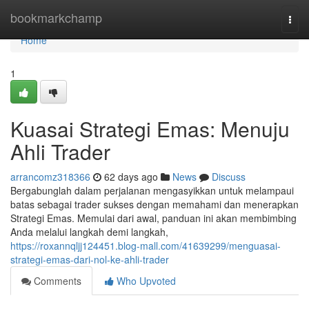
Home
bookmarkchamp
Togg
navi
Home
1
Kuasai Strategi Emas: Menuju
Ahli Trader
arrancomz318366
62 days ago
News
Discuss
Bergabunglah dalam perjalanan mengasyikkan untuk melampaui
batas sebagai trader sukses dengan memahami dan menerapkan
Strategi Emas. Memulai dari awal, panduan ini akan membimbing
Anda melalui langkah demi langkah,
https://roxannqljj124451.blog-mall.com/41639299/menguasai-
strategi-emas-dari-nol-ke-ahli-trader
Comments
Who Upvoted