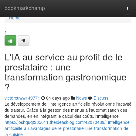
Home
bookmarkchamp
Togg
navi
Home
1
L'IA au service au profit de le
prestataire : une
transformation gastronomique
?
victorxuww149771
64 days ago
News
Discuss
Le développement de l'intelligence artificielle révolutionne l'activité
du traiteur. Grâce à la gestion des menus à l'automatisation des
demandes, en en intégrant le calcul des coûts, l'intelligence
https://joshquqt385011.theideasblog.com/42070489/l-intelligence-
artificielle-au-avantages-de-le-prestataire-une-transformation-de-
la-cuisine