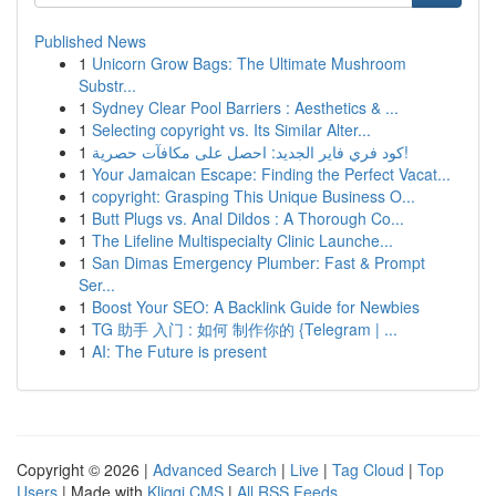
Published News
1
Unicorn Grow Bags: The Ultimate Mushroom
Substr...
1
Sydney Clear Pool Barriers : Aesthetics & ...
1
Selecting copyright vs. Its Similar Alter...
1
كود فري فاير الجديد: احصل على مكافآت حصرية!
1
Your Jamaican Escape: Finding the Perfect Vacat...
1
copyright: Grasping This Unique Business O...
1
Butt Plugs vs. Anal Dildos : A Thorough Co...
1
The Lifeline Multispecialty Clinic Launche...
1
San Dimas Emergency Plumber: Fast & Prompt
Ser...
1
Boost Your SEO: A Backlink Guide for Newbies
1
TG 助手 入门 : 如何 制作你的 {Telegram | ...
1
AI: The Future is present
Copyright © 2026 |
Advanced Search
|
Live
|
Tag Cloud
|
Top
Users
| Made with
Kliqqi CMS
|
All RSS Feeds