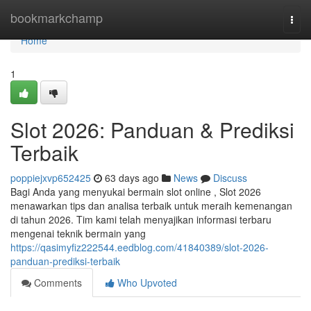
Home
bookmarkchamp
Togg
navi
Home
1
Slot 2026: Panduan & Prediksi
Terbaik
poppiejxvp652425
63 days ago
News
Discuss
Bagi Anda yang menyukai bermain slot online , Slot 2026
menawarkan tips dan analisa terbaik untuk meraih kemenangan
di tahun 2026. Tim kami telah menyajikan informasi terbaru
mengenai teknik bermain yang
https://qasimyfiz222544.eedblog.com/41840389/slot-2026-
panduan-prediksi-terbaik
Comments
Who Upvoted