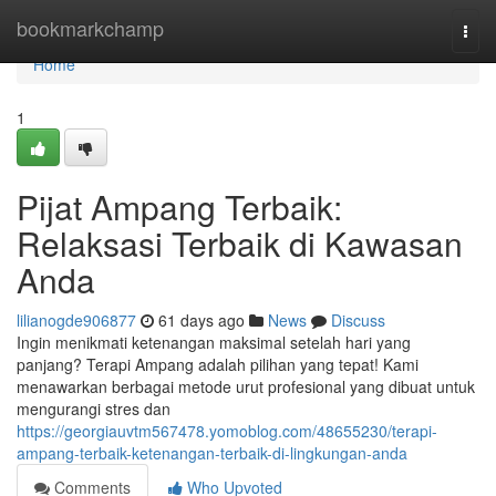
Home
bookmarkchamp
Togg
navi
Home
1
Pijat Ampang Terbaik:
Relaksasi Terbaik di Kawasan
Anda
lilianogde906877
61 days ago
News
Discuss
Ingin menikmati ketenangan maksimal setelah hari yang
panjang? Terapi Ampang adalah pilihan yang tepat! Kami
menawarkan berbagai metode urut profesional yang dibuat untuk
mengurangi stres dan
https://georgiauvtm567478.yomoblog.com/48655230/terapi-
ampang-terbaik-ketenangan-terbaik-di-lingkungan-anda
Comments
Who Upvoted